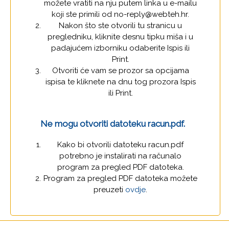
možete vratiti na nju putem linka u e-mailu
koji ste primili od no-reply@webteh.hr.
Nakon što ste otvorili tu stranicu u
pregledniku, kliknite desnu tipku miša i u
padajućem izborniku odaberite Ispis ili
Print.
Otvoriti će vam se prozor sa opcijama
ispisa te kliknete na dnu tog prozora Ispis
ili Print.
Ne mogu otvoriti datoteku racun.pdf.
Kako bi otvorili datoteku racun.pdf
potrebno je instalirati na računalo
program za pregled PDF datoteka.
Program za pregled PDF datoteka možete
preuzeti
ovdje
.