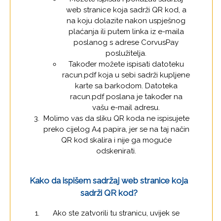
web stranice koja sadrži QR kod, a
na koju dolazite nakon uspješnog
plaćanja ili putem linka iz e-maila
poslanog s adrese CorvusPay
poslužitelja.
Također možete ispisati datoteku
racun.pdf koja u sebi sadrži kupljene
karte sa barkodom. Datoteka
racun.pdf poslana je također na
vašu e-mail adresu.
Molimo vas da sliku QR koda ne ispisujete
preko cijelog A4 papira, jer se na taj način
QR kod skalira i nije ga moguće
odskenirati.
Kako da ispišem sadržaj web stranice koja
sadrži QR kod?
Ako ste zatvorili tu stranicu, uvijek se